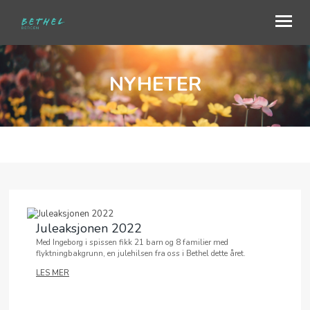
NYHETER
OM OSS
BLI MED
SJELESORG OG FORBØNN
MISJON
NYHETER
Juleaksjonen 2022
TALER
Med Ingeborg i spissen fikk 21 barn og 8 familier med
flyktningbakgrunn, en julehilsen fra oss i Bethel dette året.
GAVE
LES MER
KALENDER