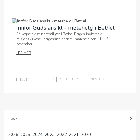
Innfor Guds ansikt - møtehelg i Bethel
På vegne av studentmiljøet i Bethel Bergen inviterer vi
misjonskirkene i bergensregionen til møtehelg den 11.-12.
november.
LES MER
1
2
3
4
5
...
7
NESTE
1 - 8
av
54
2026
2025
2024
2023
2022
2021
2020