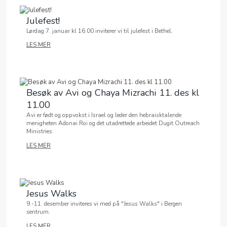
MIN SIDE
Julefest!
Lørdag 7. januar kl 16.00 inviterer vi til julefest i Bethel.
LES MER
Besøk av Avi og Chaya Mizrachi 11. des kl
11.00
Avi er født og oppvokst i Israel og leder den hebraisktalende
menigheten Adonai Roi og det utadrettede arbeidet Dugit Outreach
Ministries.
LES MER
Jesus Walks
9.-11. desember inviteres vi med på "Jesus Walks" i Bergen
sentrum.
LES MER