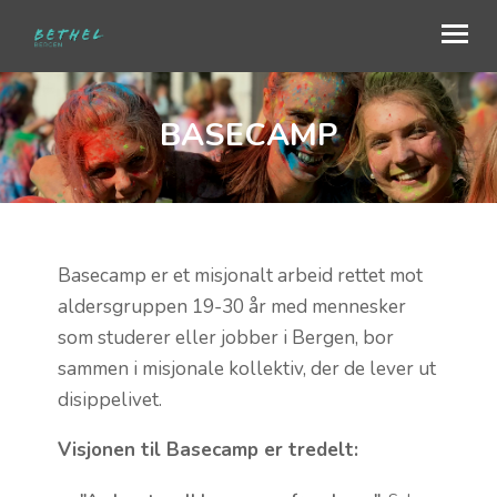
BASECAMP
OM OSS
BLI MED
SJELESORG OG FORBØNN
MISJON
Basecamp er et misjonalt arbeid rettet mot
aldersgruppen 19-30 år med mennesker
NYHETER
som studerer eller jobber i Bergen, bor
sammen i misjonale kollektiv, der de lever ut
TALER
disippelivet.
GAVE
Visjonen til Basecamp er tredelt:
KALENDER