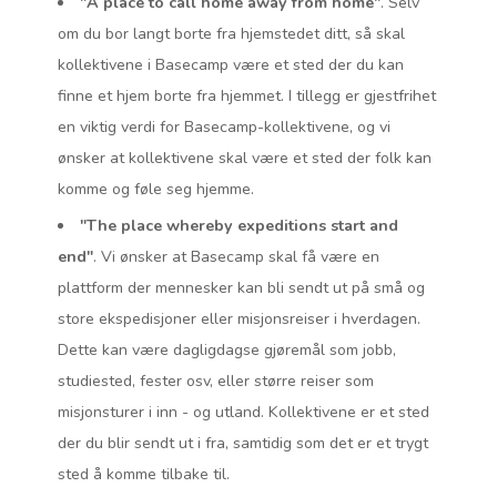
"A place to call home away from home"
. Selv
MIN SIDE
om du bor langt borte fra hjemstedet ditt, så skal
kollektivene i Basecamp være et sted der du kan
finne et hjem borte fra hjemmet. I tillegg er gjestfrihet
en viktig verdi for Basecamp-kollektivene, og vi
ønsker at kollektivene skal være et sted der folk kan
komme og føle seg hjemme.
"The place whereby expeditions start and
end"
. Vi ønsker at Basecamp skal få være en
plattform der mennesker kan bli sendt ut på små og
store ekspedisjoner eller misjonsreiser i hverdagen.
Dette kan være dagligdagse gjøremål som jobb,
studiested, fester osv, eller større reiser som
misjonsturer i inn - og utland. Kollektivene er et sted
der du blir sendt ut i fra, samtidig som det er et trygt
sted å komme tilbake til.