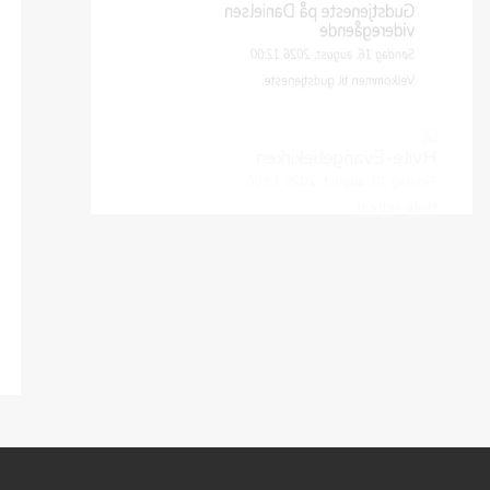
videregående
Søndag 16. august, 2026 12:00
Velkommen til gudstjeneste.
Hvile-Evangeliekirken
Tirsdag 18. august, 2026 19:00
Hvile-retreat