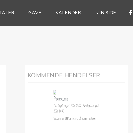
TALER
GAVE
KALENDER
MIN SIDE
KOMMENDE HENDELSER
Pionercamp
Torsdag 6. august, 2026 18:00 - Søndag 9. august,
2026 14:00
Velkommen til Pionercamp på Stemmnestaden
Gudstjeneste på Danielsen