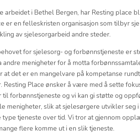
e arbeidet i Bethel Bergen, har Resting place bli
e er en felleskristen organisasjon som tilbyr sj
ikling av sjelesorgarbeid andre steder.
 behovet for sjelesorg- og forbønnstjeneste er s
 fra andre menigheter for å motta forbønnssamtale
r at det er en mangelvare på kompetanse rundt 
 Resting Place ønsker å være med å sette fokus
il forbønnstjeneste og vi kan gi støtte og oppfø
le menigheter, slik at sjelesørgere utvikler seg 
 type tjeneste over tid. Vi tror at gjennom opplæ
mange flere komme ut i en slik tjeneste.