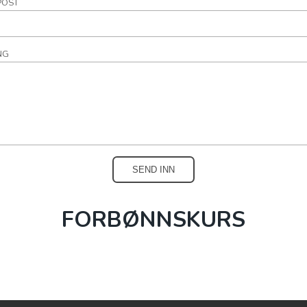
POST
NG
FORBØNNSKURS