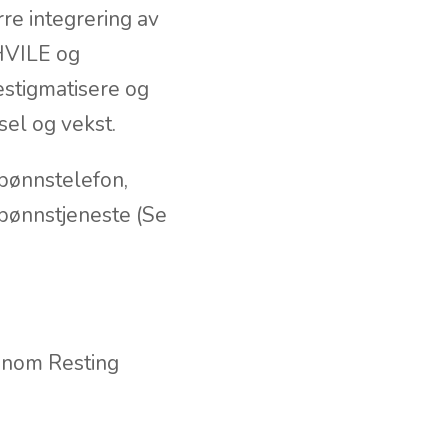
rre integrering av
 HVILE og
estigmatisere og
sel og vekst.
rbønnstelefon,
rbønnstjeneste (Se
ennom Resting