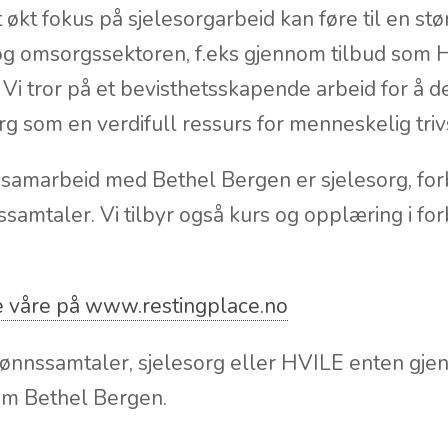
 økt fokus på sjelesorgarbeid kan føre til en stø
 og omsorgssektoren, f.eks gjennom tilbud som
Vi tror på et bevisthetsskapende arbeid for å d
g som en verdifull ressurs for menneskelig triv
i samarbeid med Bethel Bergen er sjelesorg, fo
amtaler. Vi tilbyr også kurs og opplæring i fo
ne våre på www.restingplace.no
bønnssamtaler, sjelesorg eller HVILE enten gj
nom Bethel Bergen.