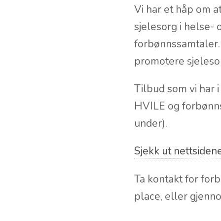
Vi har et håp om at
sjelesorg i helse-
forbønnssamtaler. 
promotere sjelesor
Tilbud som vi har 
HVILE og forbønnss
under).
Sjekk ut nettside
Ta kontakt for for
place, eller gjen