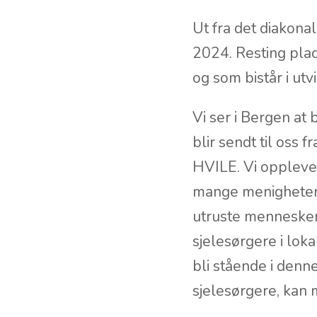
Ut fra det diakonal
2024. Resting plac
og som bistår i utv
Vi ser i Bergen at
blir sendt til oss
HVILE. Vi oppleve
mange menigheter.
utruste mennesker t
sjelesørgere i loka
bli stående i denne
sjelesørgere, kan 