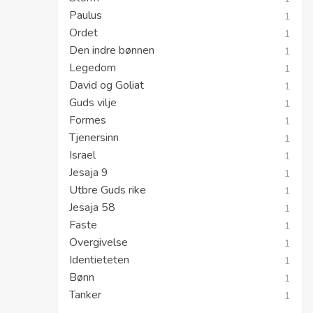
Pakt
1
Misjon
1
Velsignelsen
1
Storm
1
Paulus
1
Ordet
1
Den indre bønnen
1
Legedom
1
David og Goliat
1
Guds vilje
1
Formes
1
Tjenersinn
1
Israel
1
Jesaja 9
1
Utbre Guds rike
1
Jesaja 58
1
Faste
1
Overgivelse
1