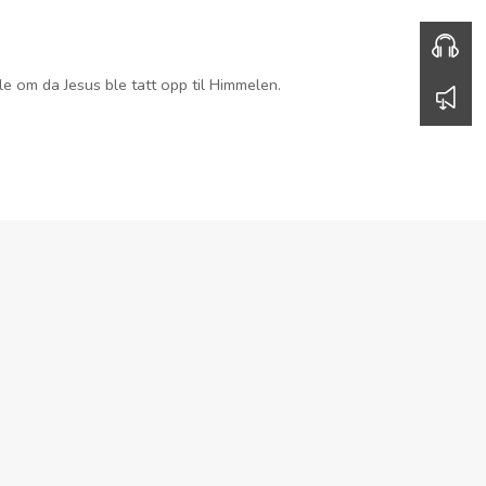
Gud som Far
Hatlem tale om Gud som vår Far.
HØR HER
00:00
14.05.2023
Kristihimmelfart
Jesus ble tatt opp til Himmelen.
HØR HER
00:00