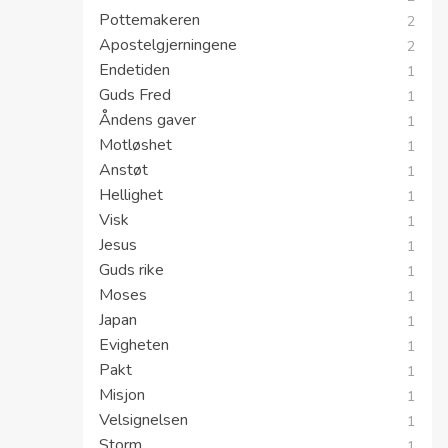
Tro
3
Nåde
3
Disippelskap
2
Omvendelse
2
Pottemakeren
2
Apostelgjerningene
2
Endetiden
1
Guds Fred
1
Åndens gaver
1
Motløshet
1
Anstøt
1
Hellighet
1
Visk
1
Jesus
1
Guds rike
1
Moses
1
Japan
1
Evigheten
1