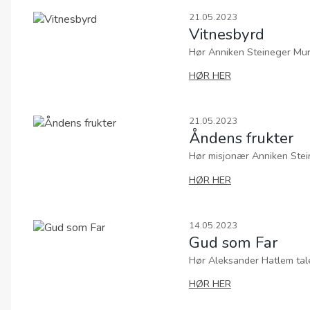
Hør Anniken Steineger Muri vi
00:00
Hør misjonær Anniken Steine
00:00