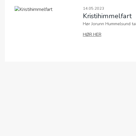
Hør Aleksander 
00:00
Hør Jorunn Hummelsund tale om da 
00:00