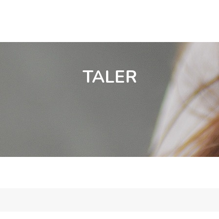
ELESORG OG FORBØNN
MISJON
NYHETER
TALER