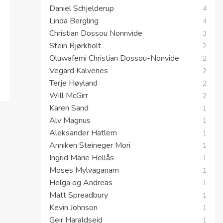
Elin Marøy
7
Kristoffer Rauan
6
John Malvin Eriksen
5
Pål. A. Wigart
4
Daniel Schjelderup
4
Linda Bergling
4
Christian Dossou Nonnvide
3
Stein Bjørkholt
2
Oluwafemi Christian Dossou-Nonvide
2
Vegard Kalvenes
2
Terje Høyland
2
Will McGirr
2
Karen Sand
1
Alv Magnus
1
Aleksander Hatlem
1
Anniken Steineger Mori
1
Ingrid Marie Hellås
1
Moses Mylvaganam
1