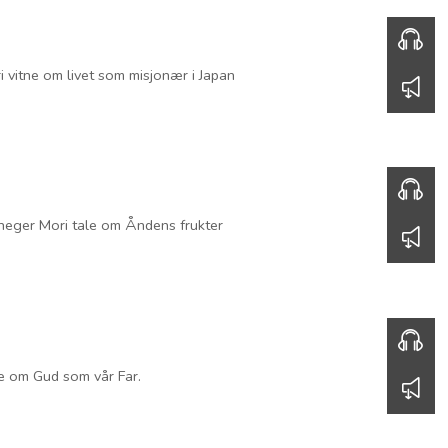
21.05.2023
Vitnesbyrd
tne om livet som misjonær i Japan
HØR HER
00:00
21.05.2023
Åndens frukter
ger Mori tale om Åndens frukter
HØR HER
00:00
14.05.2023