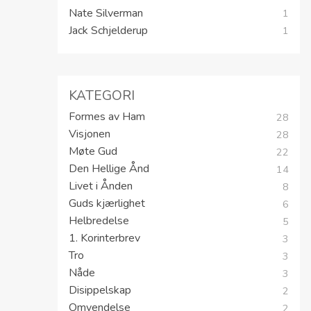
Helga og Andreas
1
Matt Spreadbury
1
Kevin Johnson
1
Geir Haraldseid
1
Nate Silverman
1
Jack Schjelderup
1
KATEGORI
Formes av Ham
28
Visjonen
28
Møte Gud
22
Den Hellige Ånd
14
Livet i Ånden
8
Guds kjærlighet
6
Helbredelse
5
1. Korinterbrev
3