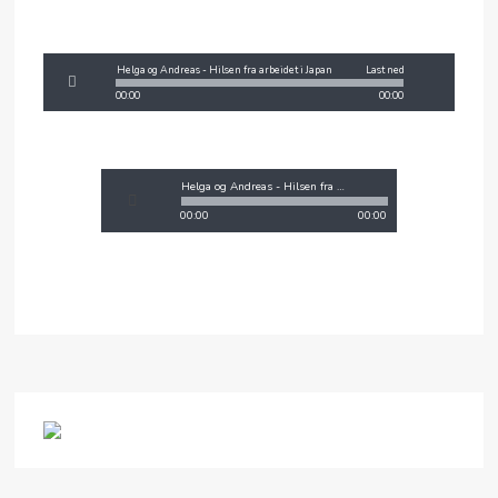
MIN SIDE
Helga og Andreas - Hilsen fra arbeidet i Japan
Last ned
00:00
00:00
Helga og Andreas - Hilsen fra arbeidet i Japan
00:00
00:00