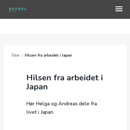
OM OSS
BLI MED
Taler
/
Hilsen fra arbeidet i Japan
SJELESORG OG FORBØNN
MISJON
Hilsen fra arbeidet i
Japan
NYHETER
TALER
Hør Helga og Andreas dele fra
GAVE
livet i Japan
KALENDER